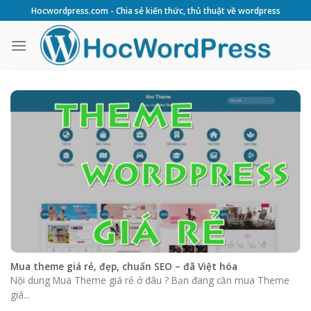
Skip
Hocwordpress.com - Chia sẻ kiến thức, thủ thuật về wordpress
to
content
Mua theme giá rẻ, đẹp, chuẩn SEO – đã Việt hóa
Nội dung Mua Theme giá rẻ ở đâu ? Bạn đang cần mua Theme
giá...