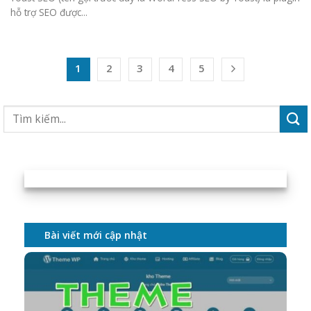
hỗ trợ SEO được...
1
2
3
4
5
Bài viết mới cập nhật