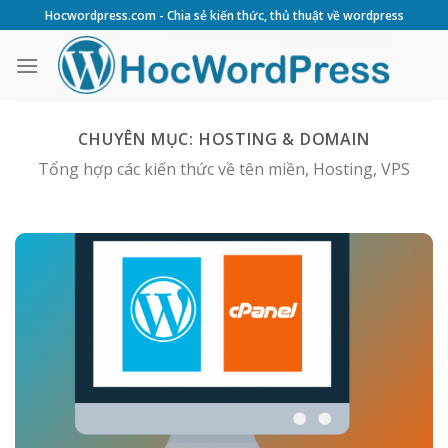
Skip
Hocwordpress.com - Chia sẻ kiến thức, thủ thuật về wordpress
to
content
CHUYÊN MỤC:
HOSTING & DOMAIN
Tổng hợp các kiến thức về tên miền, Hosting, VPS