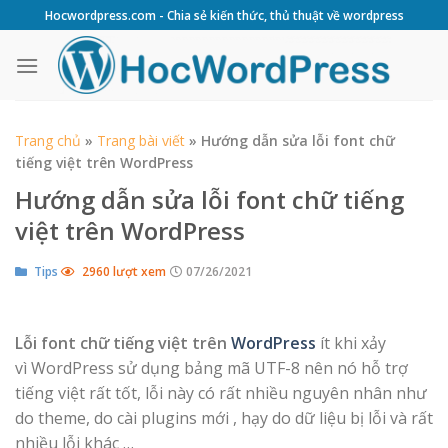
Skip
Hocwordpress.com - Chia sẻ kiến thức, thủ thuật về wordpress
to
content
Trang chủ
»
Trang bài viết
»
Hướng dẫn sửa lỗi font chữ
tiếng việt trên WordPress
Hướng dẫn sửa lỗi font chữ tiếng
việt trên WordPress
Tips
2960 lượt xem
07/26/2021
Lỗi font chữ tiếng việt trên
WordPress
ít khi xảy
vì WordPress sử dụng bảng mã UTF-8 nên nó hỗ trợ
tiếng việt rất tốt, lỗi này có rất nhiều nguyên nhân như
do theme, do cài plugins mới , hạy do dữ liệu bị lỗi và rất
nhiều lỗi khác …