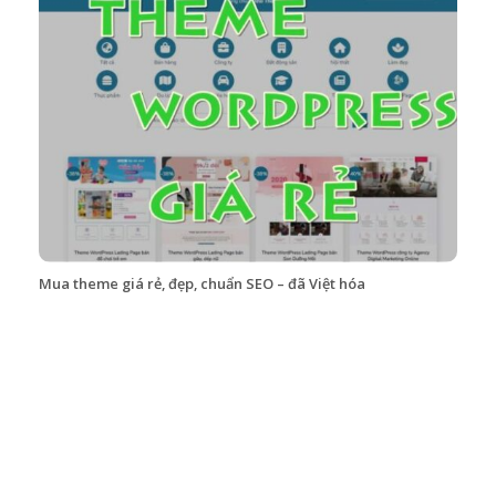
Mua theme giá rẻ, đẹp, chuẩn SEO – đã Việt hóa