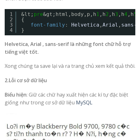
1
&lt;
pre
&gt;html,body,p,h
1
,h
2
,h
3
,h
4
,h
5
,
2
{
3
font-family
: 
Helvetica
,
Arial
,
sans-s
4
} 
Helvetica, Arial , sans-serif là những font chữ hỗ trợ
tiếng việt tốt.
Xong chúng ta save lại và ra trang chủ xem kết quả thôi.
2.Lỗi cơ sở dữ liệu
Biểu hiện
: Giữ các chữ hay xuất hiện các kí tự đặc biệt
giống như trong cơ sở dữ liệu
MySQL