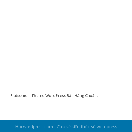
Flatsome – Theme WordPress Bán Hàng Chuẩn.
Hocwordpress.com - Chia sẻ kiến thức về wordpress