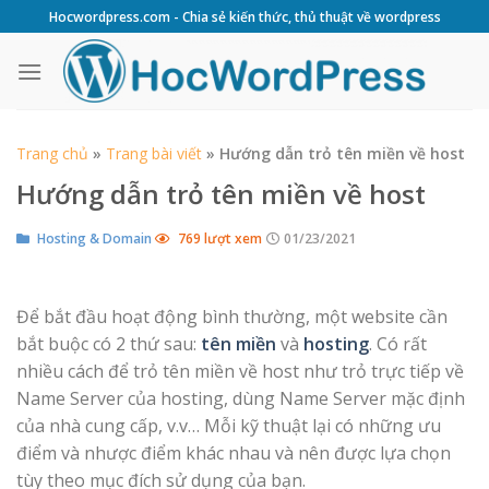
Skip
Hocwordpress.com - Chia sẻ kiến thức, thủ thuật về wordpress
to
content
Trang chủ
»
Trang bài viết
»
Hướng dẫn trỏ tên miền về host
Hướng dẫn trỏ tên miền về host
Hosting & Domain
769 lượt xem
01/23/2021
Để bắt đầu hoạt động bình thường, một website cần
bắt buộc có 2 thứ sau:
tên miền
và
hosting
. Có rất
nhiều cách để trỏ tên miền về host như trỏ trực tiếp về
Name Server của hosting, dùng Name Server mặc định
của nhà cung cấp, v.v… Mỗi kỹ thuật lại có những ưu
điểm và nhược điểm khác nhau và nên được lựa chọn
tùy theo mục đích sử dụng của bạn.