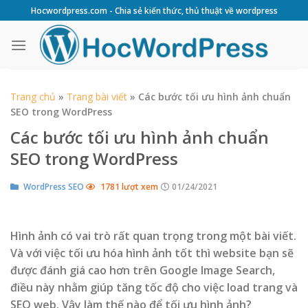
Skip
Hocwordpress.com - Chia sẻ kiến thức, thủ thuật về wordpress
to
content
Trang chủ
»
Trang bài viết
»
Các bước tối ưu hình ảnh chuẩn
SEO trong WordPress
Các bước tối ưu hình ảnh chuẩn
SEO trong WordPress
WordPress SEO
1781 lượt xem
01/24/2021
Hình ảnh có vai trò rất quan trọng trong một bài viết.
Và với việc tối ưu hóa hình ảnh tốt thì website bạn sẽ
được đánh giá cao hơn trên Google Image Search,
điều này nhằm giúp tăng tốc độ cho việc load trang và
SEO web. Vậy làm thế nào để tối ưu hình ảnh?