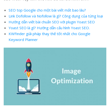
SEO top Google cho một bài viết mất bao lâu?
Link Dofollow và Nofollow là gì? Công dụng của từng loại
Hướng dẫn viết bài chuẩn SEO với plugin Yoast SEO
Yoast SEO là gì? Hướng dẫn cấu hình Yoast SEO.
KWFinder giải pháp thay thế tốt nhất cho Google
Keyword Planner