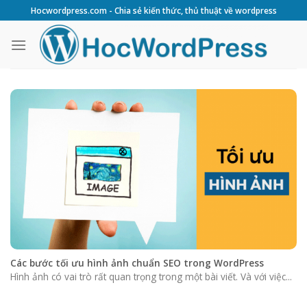
Skip
Hocwordpress.com - Chia sẻ kiến thức, thủ thuật về wordpress
to
content
Các bước tối ưu hình ảnh chuẩn SEO trong WordPress
Hình ảnh có vai trò rất quan trọng trong một bài viết. Và với việc...